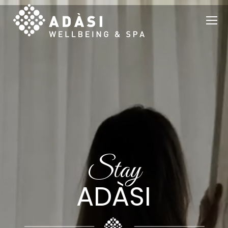
Stay
ADÀSI